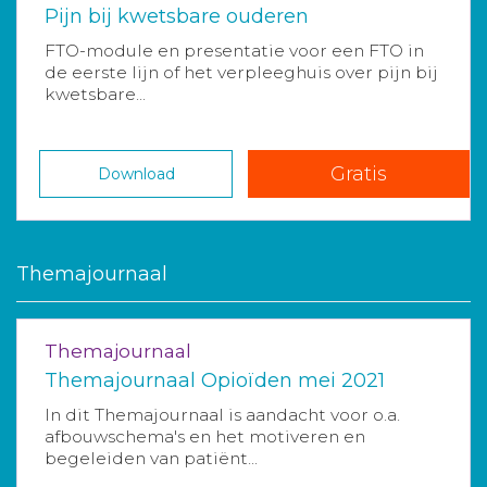
Pijn bij kwetsbare ouderen
FTO-module en presentatie voor een FTO in
de eerste lijn of het verpleeghuis over pijn bij
kwetsbare...
Gratis
Download
Themajournaal
Themajournaal
Themajournaal Opioïden mei 2021
In dit Themajournaal is aandacht voor o.a.
afbouwschema's en het motiveren en
begeleiden van patiënt...