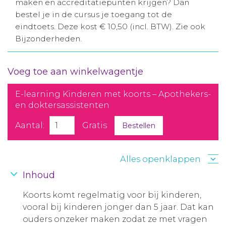
maken en accreditatiepunten krijgen? Dan
bestel je in de cursus je toegang tot de
eindtoets. Deze kost € 10,50 (incl. BTW). Zie ook
Bijzonderheden.
Voeg toe aan winkelwagentje
E-learning Kinderen met koorts – Apothekers-
en doktersassistenten
Aantal:
Gratis
Bestellen
Alles openklappen
Inhoud
Koorts komt regelmatig voor bij kinderen,
vooral bij kinderen jonger dan 5 jaar. Dat kan
ouders onzeker maken zodat ze met vragen