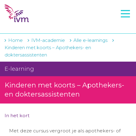
VMI
FTO voorbereiding
IVM-academie
Home
IVM-academie
Alle e-learnings
Kinderen met koorts – Apothekers- en
Zorginstellingen
doktersassistenten
Voorschrijfgedrag
E-learning
Projecten
Kinderen met koorts – Apothekers-
Over IVM
en doktersassistenten
Actueel
In het kort
Contact
Met deze cursus vergroot je als apothekers- of
Winkelwagentje