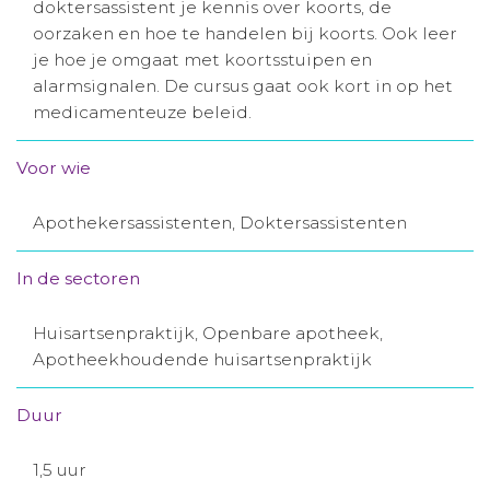
doktersassistent je kennis over koorts, de
Aanmelden nieuwsbrief
oorzaken en hoe te handelen bij koorts. Ook leer
je hoe je omgaat met koortsstuipen en
alarmsignalen. De cursus gaat ook kort in op het
Inloggen
medicamenteuze beleid.
Toegang leeromgeving
Voor wie
Apothekersassistenten, Doktersassistenten
In de sectoren
Huisartsenpraktijk, Openbare apotheek,
Apotheekhoudende huisartsenpraktijk
Duur
1,5 uur