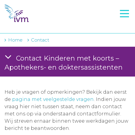
VMI
FTO voorbereiding
IVM-academie
Home
Contact
Zorginstellingen
Contact Kinderen met koorts –
Voorschrijfgedrag
Apothekers- en doktersassistenten
Projecten
Over IVM
Heb je vragen of opmerkingen? Bekijk dan eerst
de
pagina met veelgestelde vragen
. Indien jouw
Actueel
vraag hier niet tussen staat, neem dan contact
met ons op via onderstaand contactformulier.
Contact
Wij streven ernaar binnen twee werkdagen jouw
bericht te beantwoorden.
Winkelwagentje