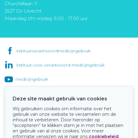
Churchilllaan 11
3527 GV Utrecht
Maandag t/m vrijdag: 9.00 - 17.00 uur
instituutverantwoordmedicijngebruik
instituut-voor-verantwoord-medicijngebruik
medicijngebruik
Deze site maakt gebruik van cookies
Wij gebruiken cookies om informatie over het
Onze keurmerken
gebruik van onze website te verzamelen om de
inhoud te verbeteren. Door hieronder op
“accepteren“ te klikken stem je in met het plaatsen
en gebruik van al onze cookies. Voor meer
informatie verwijzen wij je naar ons
cookiebeleid
.