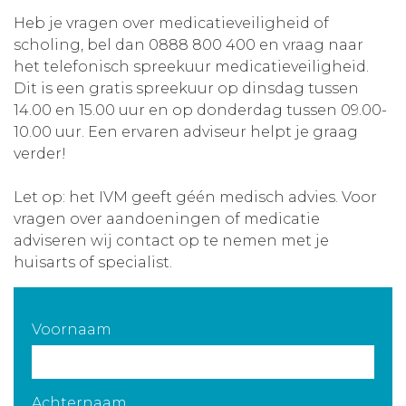
Heb je vragen over medicatieveiligheid of
Aanmelden nieuwsbrief
scholing, bel dan 0888 800 400 en vraag naar
het telefonisch spreekuur medicatieveiligheid.
Inloggen
Dit is een gratis spreekuur op dinsdag tussen
14.00 en 15.00 uur en op donderdag tussen 09.00-
10.00 uur. Een ervaren adviseur helpt je graag
Toegang leeromgeving
verder!
Let op: het IVM geeft géén medisch advies. Voor
vragen over aandoeningen of medicatie
adviseren wij contact op te nemen met je
huisarts of specialist.
Voornaam
Achternaam