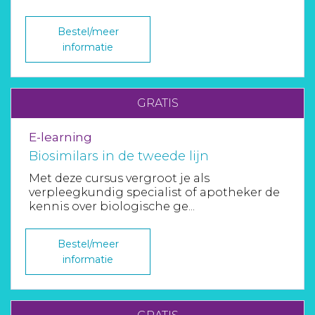
Aanmelden nieuwsbrief
Bestel/meer
informatie
Inloggen
GRATIS
Toegang leeromgeving
E-learning
Biosimilars in de tweede lijn
Met deze cursus vergroot je als
verpleegkundig specialist of apotheker de
kennis over biologische ge...
Bestel/meer
informatie