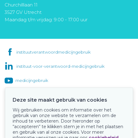
Churchilllaan 11
3527 GV Utrecht
Maandag t/m vrijdag: 9.00 - 17.00 uur
instituutverantwoordmedicijngebruik
instituut-voor-verantwoord-medicijngebruik
medicijngebruik
Deze site maakt gebruik van cookies
Wij gebruiken cookies om informatie over het
Onze keurmerken
gebruik van onze website te verzamelen om de
inhoud te verbeteren. Door hieronder op
“accepteren“ te klikken stem je in met het plaatsen
en gebruik van al onze cookies. Voor meer
informatie verwijzen wij je naar ons
cookiebeleid
.