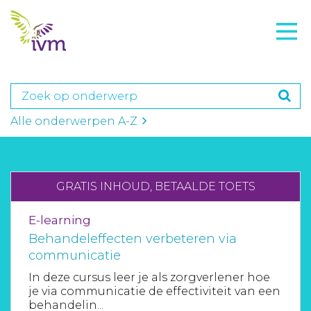
VMI
FTO voorbereiding
IVM-academie
Zorginstellingen
Alle onderwerpen A-Z
Voorschrijfgedrag
Projecten
GRATIS INHOUD, BETAALDE TOETS
Over IVM
E-learning
Behandeleffecten verbeteren via
Actueel
communicatie
Contact
In deze cursus leer je als zorgverlener hoe
je via communicatie de effectiviteit van een
Winkelwagentje
behandelin...