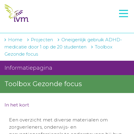
VMI
FTO voorbereiding
IVM-academie
Home
Projecten
Oneigenlijk gebruik ADHD-
medicatie door 1 op de 20 studenten
Toolbox
Zorginstellingen
Gezonde focus
Voorschrijfgedrag
Informatiepagina
Projecten
Toolbox Gezonde focus
Over IVM
Actueel
In het kort
Contact
Een overzicht met diverse materialen om
zorgverleners, onderwijs- en
Winkelwagentje