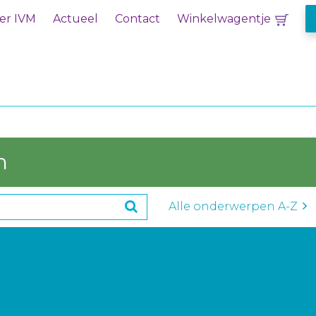
er IVM
Actueel
Contact
Winkelwagentje
n
Alle onderwerpen A-Z