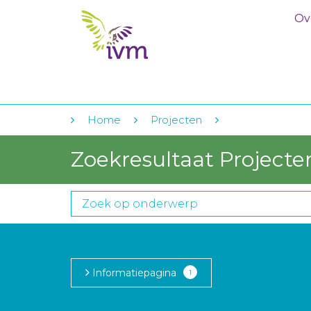
Ov
Home
Projecten
Zoekresultaat Projecte
Informatiepagina
1