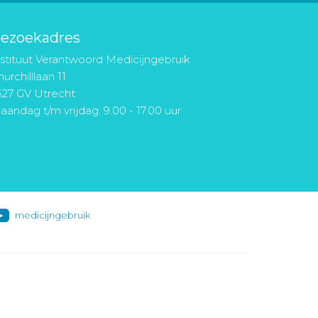
ezoekadres
nstituut Verantwoord Medicijngebruik
urchilllaan 11
527 GV Utrecht
aandag t/m vrijdag: 9.00 - 17.00 uur
medicijngebruik