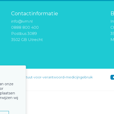
Contactinformatie
B
info@ivm.nl
I
0888 800 400
Ch
Postbus 3089
3
3502 GB Utrecht
M
instituut-voor-verantwoord-medicijngebruik
van onze
or
 plaatsen
rwijzen wij