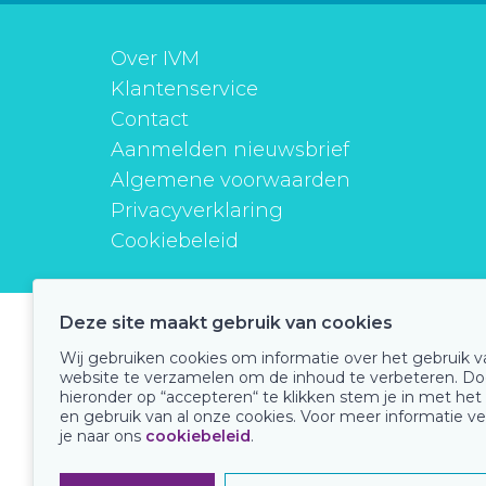
Over IVM
Klantenservice
Contact
Aanmelden nieuwsbrief
Algemene voorwaarden
Privacyverklaring
Cookiebeleid
Deze site maakt gebruik van cookies
instituutverantwoordmedicijngebruik
Wij gebruiken cookies om informatie over het gebruik 
website te verzamelen om de inhoud te verbeteren. Do
hieronder op “accepteren“ te klikken stem je in met het
en gebruik van al onze cookies. Voor meer informatie ve
Onze keurmerken
je naar ons
cookiebeleid
.