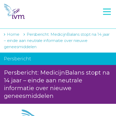
VMI
FTO voorbereiding
IVM-academie
Home
Persbericht: MedicijnBalans stopt na 14 jaar
– einde aan neutrale informatie over nieuwe
Zorginstellingen
geneesmiddelen
Voorschrijfgedrag
Persbericht
Projecten
Persbericht: MedicijnBalans stopt na
Over IVM
14 jaar – einde aan neutrale
informatie over nieuwe
Actueel
geneesmiddelen
Contact
Winkelwagentje