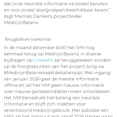
dat onze neutrale informatie via zoveel kanalen
en voor zoveel doelgroepen beschikbaar kwam,”
zegt Marloes Dankers, projectleider
MedicijnBalans.
Terugblik en toekomst
In de maand december blikt het IVM nog
eenmaal terug op MedicijnBalans: in diverse
bijdragen op
LinkedIn
zal teruggekeken worden
op de hoogtepunten van het project (volg via
#MedicijnBalansmaaktdebalansop). Met ingang
van januari 2026 gaat de meeste informatie
offline en zal het IVM geen nieuwe informatie
over nieuwe geneesmiddelen meer ontwikkelen.
Het IVM benadrukt het belang van neutrale
informatie en blijft zich inzetten voor
verantwoord medicijngebruik. Met subsidie van
VWS zal het instituut zich vanaf 2026 sterker gaan