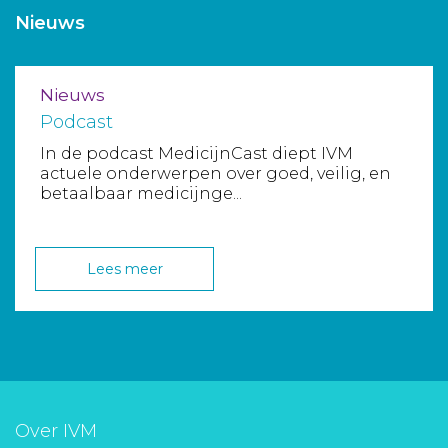
Nieuws
Aanmelden nieuwsbrief
Inloggen
Nieuws
Podcast
Toegang leeromgeving
In de podcast MedicijnCast diept IVM
actuele onderwerpen over goed, veilig, en
betaalbaar medicijnge...
Lees meer
Over IVM