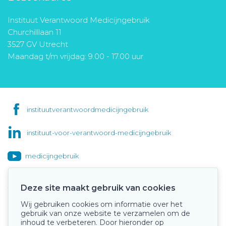
Instituut Verantwoord Medicijngebruik
Churchilllaan 11
3527 GV Utrecht
Maandag t/m vrijdag: 9.00 - 17.00 uur
instituutverantwoordmedicijngebruik
instituut-voor-verantwoord-medicijngebruik
medicijngebruik
Deze site maakt gebruik van cookies
Wij gebruiken cookies om informatie over het
Onze keurmerken
gebruik van onze website te verzamelen om de
inhoud te verbeteren. Door hieronder op