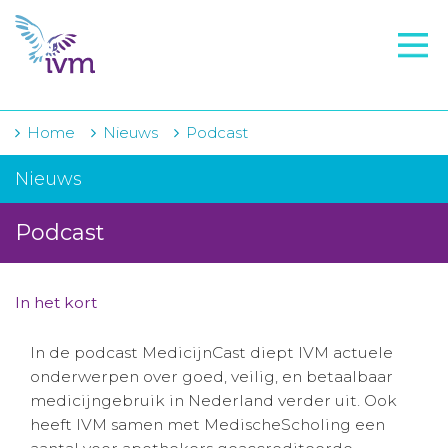
VMI
FTO voorbereiding
IVM-academie
Home
Nieuws
Podcast
Zorginstellingen
Nieuws
Voorschrijfgedrag
Podcast
Projecten
Over IVM
In het kort
Actueel
In de podcast MedicijnCast diept IVM actuele
onderwerpen over goed, veilig, en betaalbaar
Contact
medicijngebruik in Nederland verder uit. Ook
heeft IVM samen met MedischeScholing een
Winkelwagentje