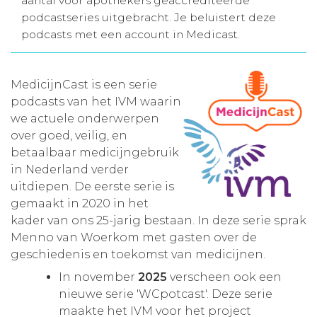
aantal voor apothekers geaccrediteerde
podcastseries uitgebracht. Je beluistert deze
Aanmelden nieuwsbrief
podcasts met een account in Medicast.
Inloggen
MedicijnCast is een serie
podcasts van het IVM waarin
Toegang leeromgeving
we actuele onderwerpen
over goed, veilig, en
betaalbaar medicijngebruik
in Nederland verder
uitdiepen. De eerste serie is
gemaakt in 2020 in het
kader van ons 25-jarig bestaan. In deze serie sprak
Menno van Woerkom met gasten over de
geschiedenis en toekomst van medicijnen.
In november
2025
verscheen ook een
nieuwe serie 'WCpotcast'. Deze serie
maakte het IVM voor het project