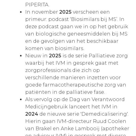
PIPERITA.
In november
2025
verscheen een
primeur: podcast ‘Biosimilars bij MS’. In
deze podcast gaan we in op het gebruik
van biologische geneesmiddelen bij MS
en de gevolgen van het beschikbaar
komen van biosimilars.
Nieuw in
2025
is de serie Palliatieve zorg
waarbij het IVM in gesprek gaat met
zorgprofessionals die zich op
verschillende manieren inzetten voor
goede farmacotherapeutische zorg van
patiënten in de palliatieve fase.
Als vervolg op de Dag van Verantwoord
Medicijngebruik lanceert het IVM in
2024
de nieuwe serie 'Demedicalisering'.
Hierin gaan IVM-directeur Ruud Coolen
van Brakel en Anke Lambooij (apotheker
en adviseur IVM) in gesprek met diverse