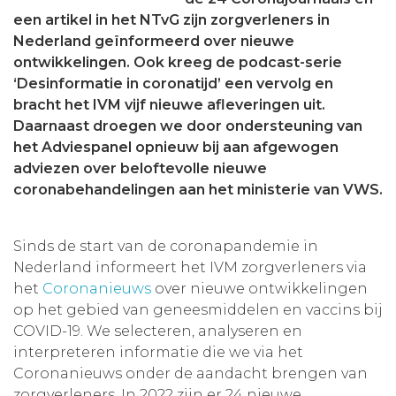
een artikel in het NTvG zijn zorgverleners in
Aanmelden nieuwsbrief
Nederland geïnformeerd over nieuwe
ontwikkelingen.
Ook kreeg de podcast-serie
Inloggen
‘
D
esinformatie in coronatijd’
een vervolg
en
bracht het IVM vijf nieuwe afleveringen uit
.
Daarnaast droegen we door ondersteuning van
Toegang leeromgeving
het Adviespanel opnieuw bij aan afgewogen
adviezen over beloftevolle nieuwe
coronabehandelingen aan het ministerie van VWS.
Sinds de start van de coronapandemie in
Nederland informeert het IVM zorgverleners via
het
Coronanieuws
over nieuwe ontwikkelingen
op het gebied van geneesmiddelen en vaccins bij
COVID-19. We selecteren, analyseren en
interpreteren informatie die we via het
Coronanieuws onder de aandacht brengen van
zorgverleners. In 2022 zijn er 24 nieuwe