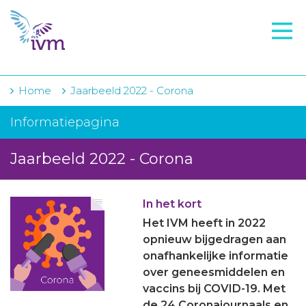
VMI
FTO voorbereiding
IVM-academie
Home
Jaarbeeld 2022 - Corona
Zorginstellingen
Informatiepagina
Voorschrijfgedrag
Jaarbeeld 2022 - Corona
Projecten
In het kort
Over IVM
Het IVM heeft in 2022
Actueel
opnieuw bijgedragen aan
onafhankelijke informatie
Contact
over geneesmiddelen en
vaccins bij COVID-19. Met
Winkelwagentje
de 24 Coronajournaals en