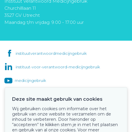
Instituut Verantwoord Medicijngebruik
Churchilllaan 11
3527 GV Utrecht
Maandag t/m vrijdag: 9.00 - 17.00 uur
instituutverantwoordmedicijngebruik
instituut-voor-verantwoord-medicijngebruik
medicijngebruik
Deze site maakt gebruik van cookies
Wij gebruiken cookies om informatie over het
Onze keurmerken
gebruik van onze website te verzamelen om de
inhoud te verbeteren. Door hieronder op
“accepteren“ te klikken stem je in met het plaatsen
en gebruik van al onze cookies. Voor meer