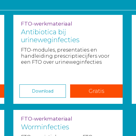
FTO-werkmateriaal
Antibiotica bij
urineweginfecties
FTO-modules, presentaties en
handleiding prescriptiecijfers voor
een FTO over urineweginfecties
Gratis
Download
FTO-werkmateriaal
Worminfecties