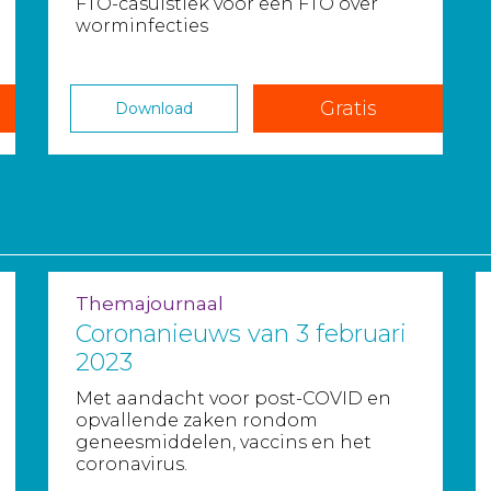
FTO-casuïstiek voor een FTO over
worminfecties
Gratis
Download
Themajournaal
Coronanieuws van 3 februari
2023
Met aandacht voor post-COVID en
opvallende zaken rondom
geneesmiddelen, vaccins en het
coronavirus.