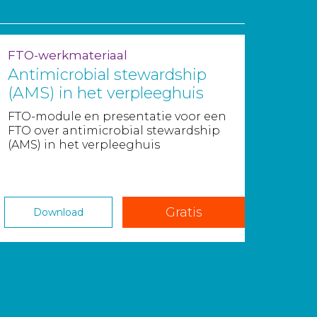
FTO-werkmateriaal
Antimicrobial stewardship
(AMS) in het verpleeghuis
FTO-module en presentatie voor een
FTO over antimicrobial stewardship
(AMS) in het verpleeghuis
Gratis
Download