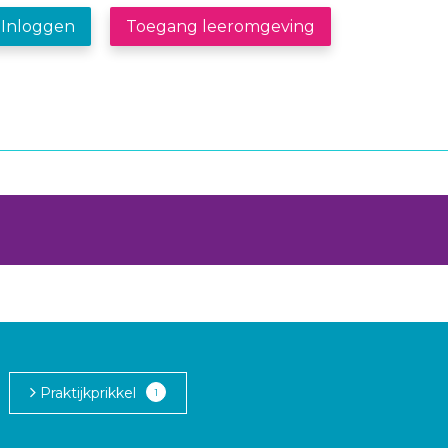
Inloggen
Toegang leeromgeving
Praktijkprikkel
1