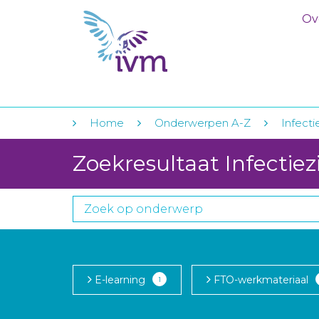
Ov
Home
Onderwerpen A-Z
Infecti
Zoekresultaat Infectiez
E-learning
FTO-werkmateriaal
1