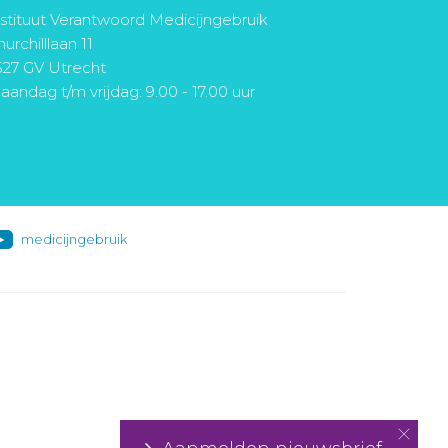
nstituut Verantwoord Medicijngebruik
urchilllaan 11
527 GV Utrecht
aandag t/m vrijdag: 9.00 - 17.00 uur
medicijngebruik