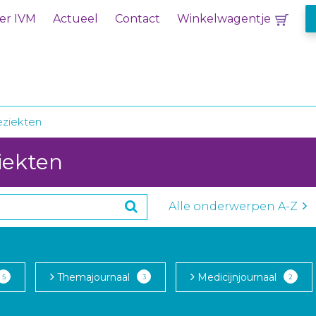
er IVM
Actueel
Contact
Winkelwagentje
eziekten
iekten
Alle onderwerpen A-Z
Themajournaal
Medicijnjournaal
5
3
2