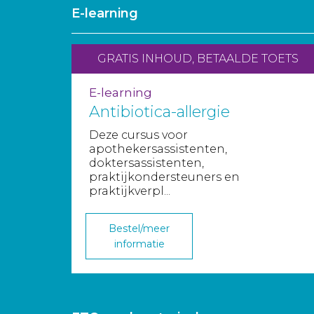
E-learning
GRATIS INHOUD, BETAALDE TOETS
E-learning
Antibiotica-allergie
Deze cursus voor
apothekersassistenten,
doktersassistenten,
praktijkondersteuners en
praktijkverpl...
Bestel/meer
informatie