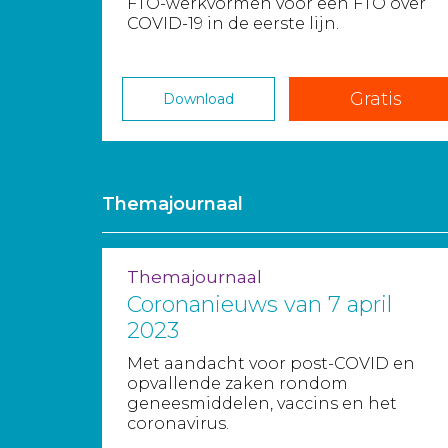
FTO-werkvormen voor een FTO over
COVID-19 in de eerste lijn.
Gratis
Download
Themajournaal
Themajournaal
Coronanieuws van 7 april
2023
Met aandacht voor post-COVID en
opvallende zaken rondom
geneesmiddelen, vaccins en het
coronavirus.