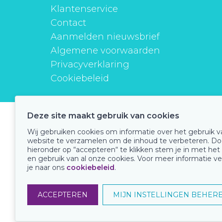
Klantenservice
Contact
Aanmelden nieuwsbrief
Algemene voorwaarden
Privacyverklaring
Cookiebeleid
Deze site maakt gebruik van cookies
instituutverantwoordmedicijngebruik
Wij gebruiken cookies om informatie over het gebruik 
website te verzamelen om de inhoud te verbeteren. Do
hieronder op “accepteren“ te klikken stem je in met het
en gebruik van al onze cookies. Voor meer informatie ve
Onze keurmerken
je naar ons
cookiebeleid
.
ACCEPTEREN
MIJN INSTELLINGEN BEHER