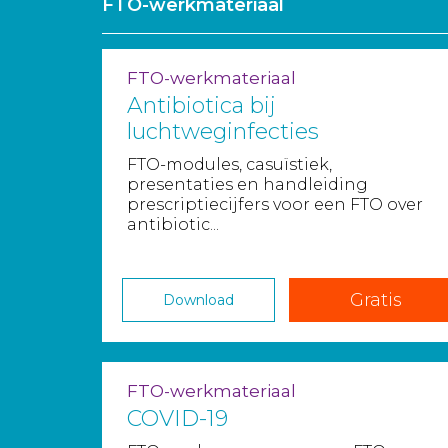
FTO-werkmateriaal
FTO-werkmateriaal
Antibiotica bij
luchtweginfecties
FTO-modules, casuïstiek,
presentaties en handleiding
prescriptiecijfers voor een FTO over
antibiotic...
Gratis
Download
FTO-werkmateriaal
COVID-19