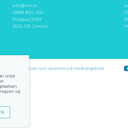
info@ivm.nl
I
0888 800 400
Ch
Postbus 3089
3
3502 GB Utrecht
M
instituut-voor-verantwoord-medicijngebruik
van onze
or
 plaatsen
rwijzen wij
EN