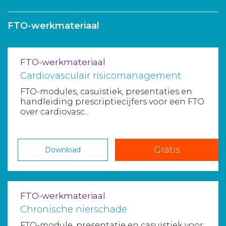
Aanmelden nieuwsbrief
FTO-werkmateriaal
Inloggen
FTO-werkmateriaal
Toegang leeromgeving
Cardiovasculair risicomanagement
FTO-modules, casuïstiek, presentaties en
handleiding prescriptiecijfers voor een FTO
over cardiovasc...
Gratis
Download
FTO-werkmateriaal
Chronische nierschade
FTO-module, presentatie en casuïstiek voor