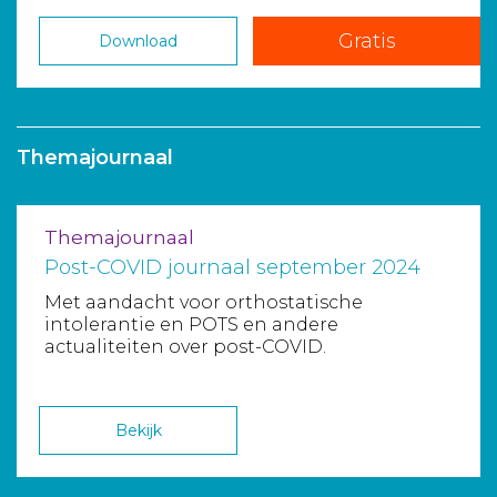
Gratis
Download
Themajournaal
Themajournaal
Post-COVID journaal september 2024
Met aandacht voor orthostatische
intolerantie en POTS en andere
actualiteiten over post-COVID.
Bekijk