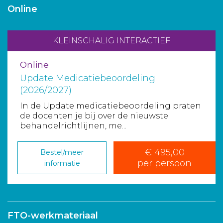
Online
KLEINSCHALIG INTERACTIEF
Online
Update Medicatiebeoordeling
(2026/2027)
In de Update medicatiebeoordeling praten
de docenten je bij over de nieuwste
behandelrichtlijnen, me...
€ 495,00
Bestel/meer
per persoon
informatie
FTO-werkmateriaal