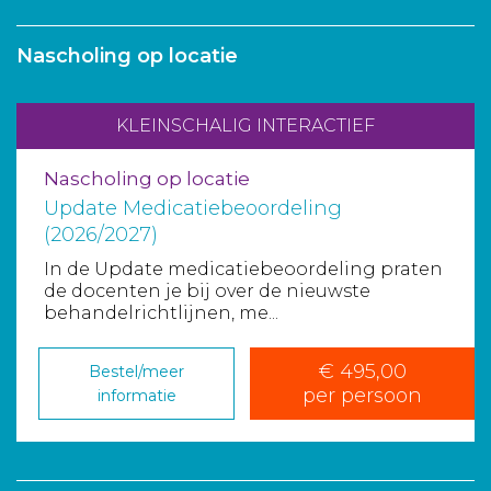
Aanmelden nieuwsbrief
Nascholing op locatie
Inloggen
KLEINSCHALIG INTERACTIEF
Toegang leeromgeving
Nascholing op locatie
Update Medicatiebeoordeling
(2026/2027)
In de Update medicatiebeoordeling praten
de docenten je bij over de nieuwste
behandelrichtlijnen, me...
€ 495,00
Bestel/meer
per persoon
informatie