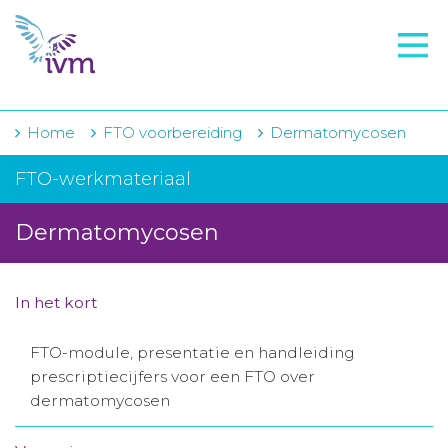
VMI
FTO voorbereiding
IVM-academie
Home
FTO voorbereiding
Dermatomycosen
Zorginstellingen
FTO-werkmateriaal
Voorschrijfgedrag
Dermatomycosen
Projecten
Over IVM
In het kort
Actueel
FTO-module, presentatie en handleiding
prescriptiecijfers voor een FTO over
Contact
dermatomycosen
Winkelwagentje