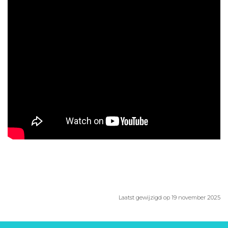
Aanmelden nieuwsbrief
Inloggen
Toegang leeromgeving
Laatst gewijzigd op 19 november 2025