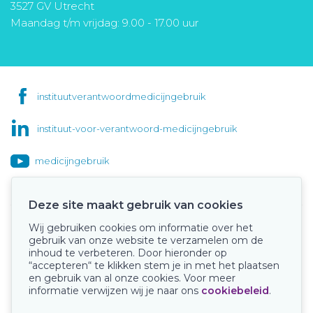
3527 GV Utrecht
Maandag t/m vrijdag: 9.00 - 17.00 uur
instituutverantwoordmedicijngebruik
instituut-voor-verantwoord-medicijngebruik
medicijngebruik
Deze site maakt gebruik van cookies
Wij gebruiken cookies om informatie over het
Onze keurmerken
gebruik van onze website te verzamelen om de
inhoud te verbeteren. Door hieronder op
“accepteren“ te klikken stem je in met het plaatsen
en gebruik van al onze cookies. Voor meer
informatie verwijzen wij je naar ons
cookiebeleid
.