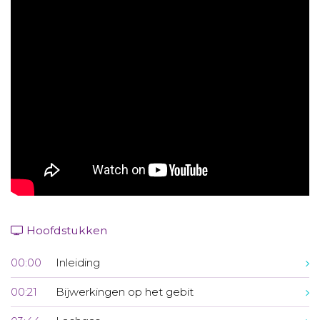
Aanmelden nieuwsbrief
Inloggen
Toegang leeromgeving
Hoofdstukken
00:00
Inleiding
00:21
Bijwerkingen op het gebit