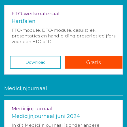
FTO-werkmateriaal
Hartfalen
FTO-module, DTO-module, casuïstiek,
presentaties en handleiding prescriptiecijfers
voor een FTO of D...
Gratis
Download
Medicijnjournaal
Medicijnjournaal
Medicijnjournaal juni 2024
In dit Medicijnjournaal is onder andere