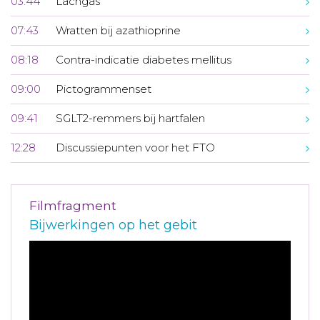
03:44
Lachgas
07:43
Wratten bij azathioprine
08:18
Contra-indicatie diabetes mellitus
09:00
Pictogrammenset
09:41
SGLT2-remmers bij hartfalen
12:28
Discussiepunten voor het FTO
Filmfragment
Bijwerkingen op het gebit