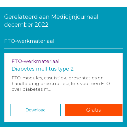
Gerelateerd aan Medicijnjournaal
december 2022
FTO-werkmateriaal
FTO-werkmateriaal
Diabetes mellitus type 2
FTO-modules, casuïstiek, presentaties en
handleiding prescriptiecijfers voor een FTO
over diabetes m...
Gratis
Download