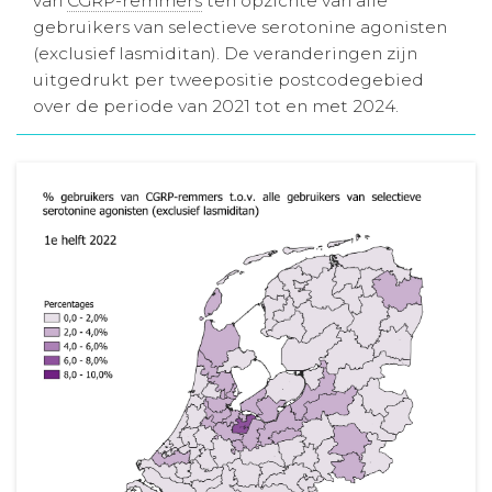
van
CGRP-remmers
ten opzichte van alle
gebruikers van selectieve serotonine agonisten
Aanmelden nieuwsbrief
(exclusief lasmiditan). De veranderingen zijn
uitgedrukt per tweepositie postcodegebied
Inloggen
over de periode van 2021 tot en met 2024.
Toegang leeromgeving