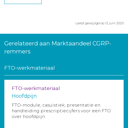
Laatst gewijzigd op 12 juni 2025
Gerelateerd aan Marktaandeel CGRP-
remmers
FTO-werkmateriaal
FTO-werkmateriaal
Hoofdpijn
FTO-module, casuïstiek, presentatie en
handleiding prescriptiecijfers voor een FTO
over hoofdpijn.