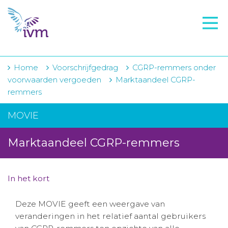
VMI
FTO voorbereiding
IVM-academie
Home
Voorschrijfgedrag
CGRP-remmers onder
voorwaarden vergoeden
Marktaandeel CGRP-
Zorginstellingen
remmers
Voorschrijfgedrag
MOVIE
Projecten
Marktaandeel CGRP-remmers
Over IVM
Actueel
In het kort
Contact
Deze MOVIE geeft een weergave van
veranderingen in het relatief aantal gebruikers
Winkelwagentje