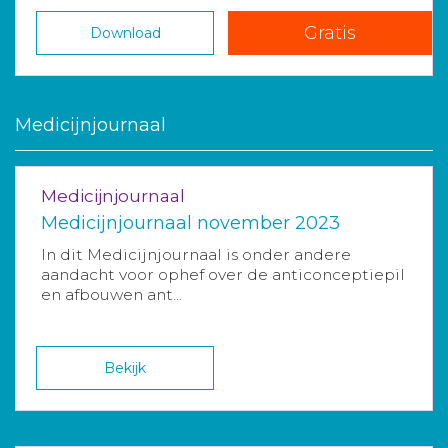
Gratis
Download
Medicijnjournaal
Medicijnjournaal
Medicijnjournaal november 2023
In dit Medicijnjournaal is onder andere
aandacht voor ophef over de anticonceptiepil
en afbouwen ant...
Bekijk