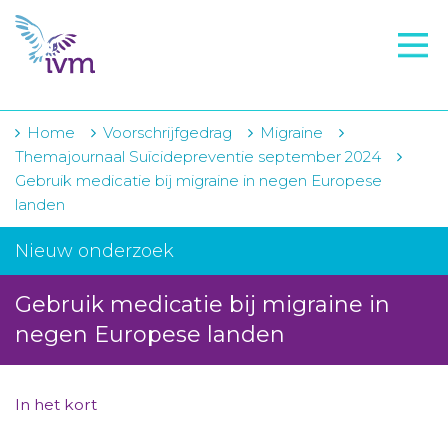
VMI
FTO voorbereiding
IVM-academie
Home
Voorschrijfgedrag
Migraine
Themajournaal Suïcidepreventie september 2024
Zorginstellingen
Gebruik medicatie bij migraine in negen Europese
landen
Voorschrijfgedrag
Nieuw onderzoek
Projecten
Over IVM
Gebruik medicatie bij migraine in
negen Europese landen
Actueel
Contact
In het kort
Winkelwagentje