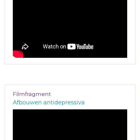
Filmfragment
Afbouwen antidepressiva