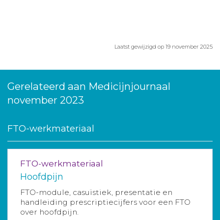
Laatst gewijzigd op 19 november 2025
Gerelateerd aan Medicijnjournaal
november 2023
FTO-werkmateriaal
FTO-werkmateriaal
Hoofdpijn
FTO-module, casuïstiek, presentatie en
handleiding prescriptiecijfers voor een FTO
over hoofdpijn.