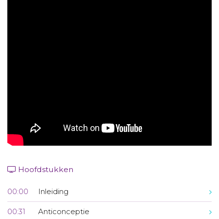
Aanmelden nieuwsbrief
Inloggen
Toegang leeromgeving
Hoofdstukken
00:00
Inleiding
00:31
Anticonceptie