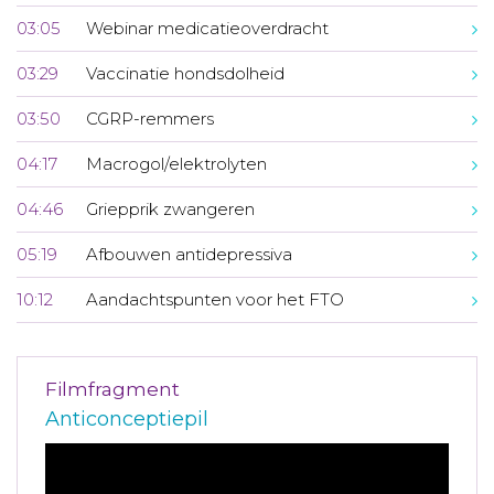
03:05
Webinar medicatieoverdracht
03:29
Vaccinatie hondsdolheid
03:50
CGRP-remmers
04:17
Macrogol/elektrolyten
04:46
Griepprik zwangeren
05:19
Afbouwen antidepressiva
10:12
Aandachtspunten voor het FTO
Filmfragment
Anticonceptiepil