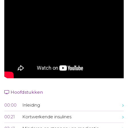
Aanmelden nieuwsbrief
Inloggen
Toegang leeromgeving
Hoofdstukken
00:00
Inleiding
00:21
Kortwerkende insulines