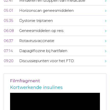
02:41
Minderen en stoppen van medicatie
05:01
Horizonscan geneesmiddelen
05:35
Dystonie triptanen
06:08
Geneesmiddelen op reis
06:37
Rotavirusvaccinatie
07:14
Dapagliflozine bij hartfalen
09:20
Discussiepunten voor het FTO
Filmfragment
Kortwerkende insulines