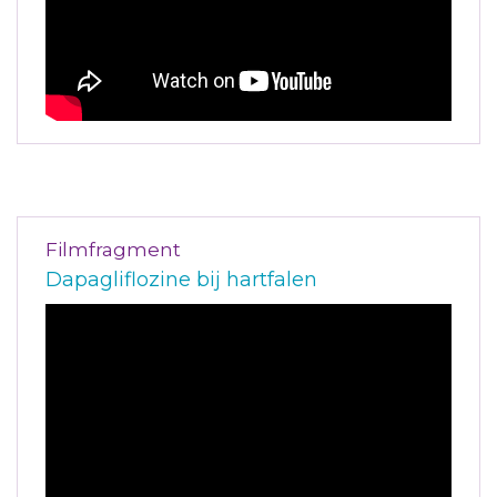
Filmfragment
Dapagliflozine bij hartfalen