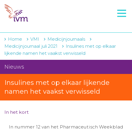
VMI
FTO voorbereiding
IVM-academie
Home
VMI
Medicijnjournaals
Medicijnjournaal juli 2021
Insulines met op elkaar
Zorginstellingen
lijkende namen het vaakst verwisseld
Voorschrijfgedrag
Nieuws
Projecten
Insulines met op elkaar lijkende
Over IVM
namen het vaakst verwisseld
Actueel
In het kort
Contact
In nummer 12 van het Pharmaceutisch Weekblad
Winkelwagentje