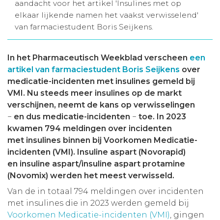
aandacht voor het artikel 'Insulines met op
Aanmelden nieuwsbrief
elkaar lijkende namen het vaakst verwisselend'
van farmaciestudent Boris Seijkens.
Inloggen
In het Pharmaceutisch Weekblad verscheen
een
artikel van farmaciestudent Boris Seijkens
over
Toegang leeromgeving
medicatie-incidenten met insulines gemeld bij
VMI. Nu steeds meer insulines op de markt
verschijnen, neemt de kans op verwisselingen
−
en dus medicatie-incidenten
−
toe. In 2023
kwamen 794 meldingen over incidenten
met insulines binnen bij Voorkomen Medicatie-
incidenten (VMI). Insuline aspart (Novorapid)
en insuline aspart/insuline aspart protamine
(Novomix) werden het meest verwisseld.
Van de in totaal 794 meldingen over incidenten
met insulines die in 2023 werden gemeld bij
Voorkomen Medicatie-incidenten (VMI)
, gingen