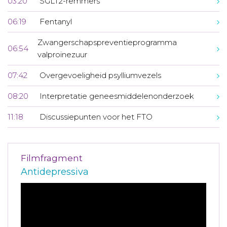
03:20
SGLT2-remmers
06:19
Fentanyl
Zwangerschapspreventieprogramma
06:54
valproïnezuur
07:42
Overgevoeligheid psylliumvezels
08:20
Interpretatie geneesmiddelenonderzoek
11:18
Discussiepunten voor het FTO
Filmfragment
Antidepressiva