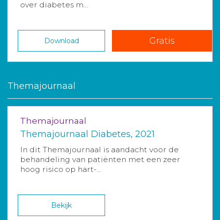
over diabetes m...
Gratis
Download
Themajournaal
Themajournaal
Themajournaal Diabetes, 2021
In dit Themajournaal is aandacht voor de
behandeling van patiënten met een zeer
hoog risico op hart-...
Bekijk