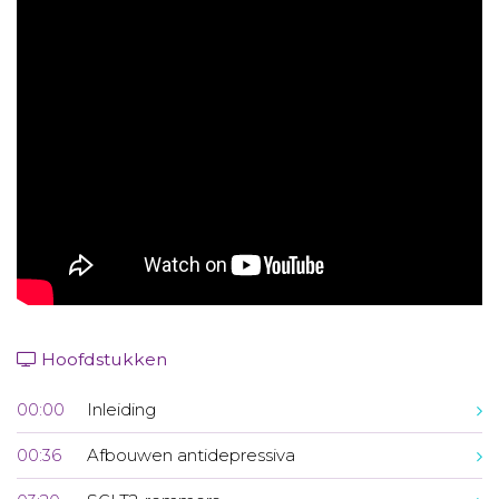
Aanmelden nieuwsbrief
Inloggen
Toegang leeromgeving
Hoofdstukken
00:00
Inleiding
00:36
Afbouwen antidepressiva