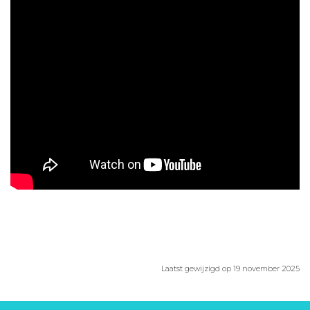
Aanmelden nieuwsbrief
Inloggen
Toegang leeromgeving
Laatst gewijzigd op 19 november 2025