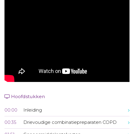
Aanmelden nieuwsbrief
Inloggen
Toegang leeromgeving
Hoofdstukken
00:00
Inleiding
00:35
Drievoudige combinatiepreparaten COPD