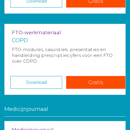
Gratis
Download
FTO-werkmateriaal
COPD
FTO-modules, casuïstiek, presentaties en
handleiding prescriptiecijfers voor een FTO
over COPD.
Gratis
Download
Medicijnjournaal
Medicijnjournaal