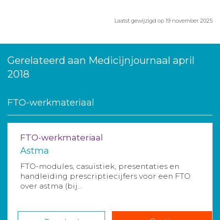
Laatst gewijzigd op 19 november 2025
Gerelateerd aan Medicijnjournaal april
2018
FTO-werkmateriaal
FTO-werkmateriaal
Astma
FTO-modules, casuïstiek, presentaties en
handleiding prescriptiecijfers voor een FTO
over astma (bij...