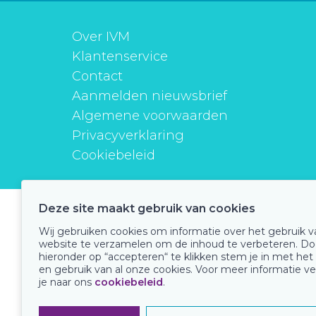
Over IVM
Klantenservice
Contact
Aanmelden nieuwsbrief
Algemene voorwaarden
Privacyverklaring
Cookiebeleid
Deze site maakt gebruik van cookies
instituutverantwoordmedicijngebruik
Wij gebruiken cookies om informatie over het gebruik 
website te verzamelen om de inhoud te verbeteren. Do
hieronder op “accepteren“ te klikken stem je in met het
en gebruik van al onze cookies. Voor meer informatie ve
Onze keurmerken
je naar ons
cookiebeleid
.