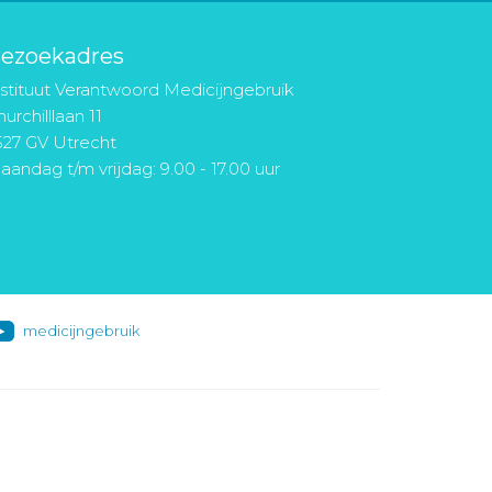
ezoekadres
nstituut Verantwoord Medicijngebruik
urchilllaan 11
527 GV Utrecht
aandag t/m vrijdag: 9.00 - 17.00 uur
medicijngebruik