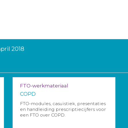
pril 2018
FTO-werkmateriaal
COPD
FTO-modules, casuïstiek, presentaties
en handleiding prescriptiecijfers voor
een FTO over COPD.