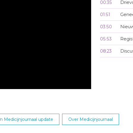
00:35
Driev
01:51
Gene
03:50
Nieuw
05:53
Regis
08:23
Discu
 Medicijnjournaal update
Over Medicijnjournaal