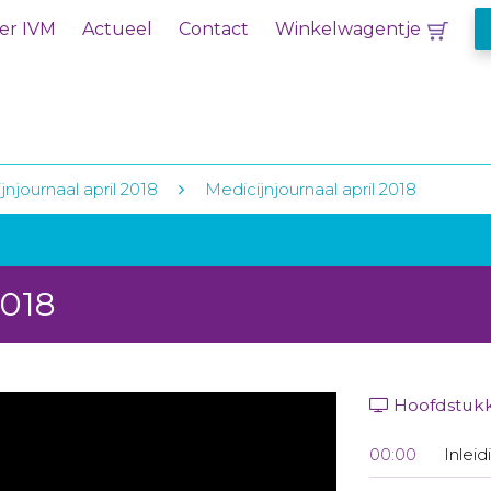
er IVM
Actueel
Contact
Winkelwagentje
jnjournaal april 2018
Medicijnjournaal april 2018
2018
Hoofdstuk
00:00
Inleid