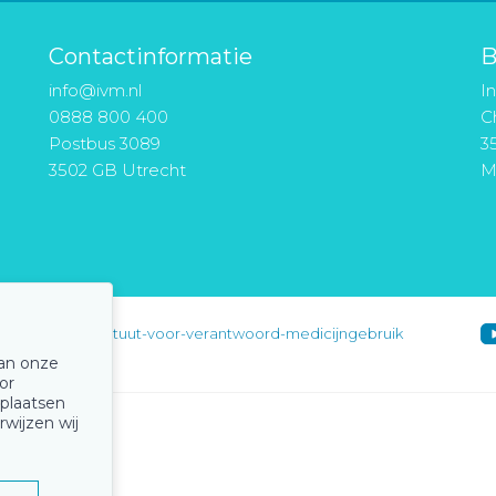
Contactinformatie
B
info@ivm.nl
I
0888 800 400
Ch
Postbus 3089
3
3502 GB Utrecht
M
instituut-voor-verantwoord-medicijngebruik
van onze
or
 plaatsen
rwijzen wij