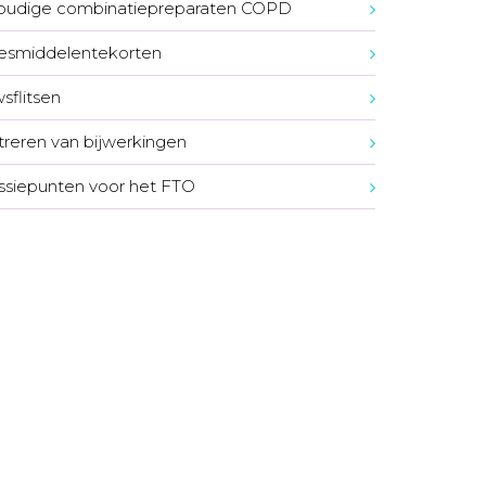
oudige combinatiepreparaten COPD
esmiddelentekorten
sflitsen
treren van bijwerkingen
ssiepunten voor het FTO