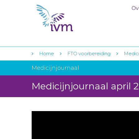
Ov
Home
FTO voorbereiding
Medici
Medicijnjournaal
Medicijnjournaal april 