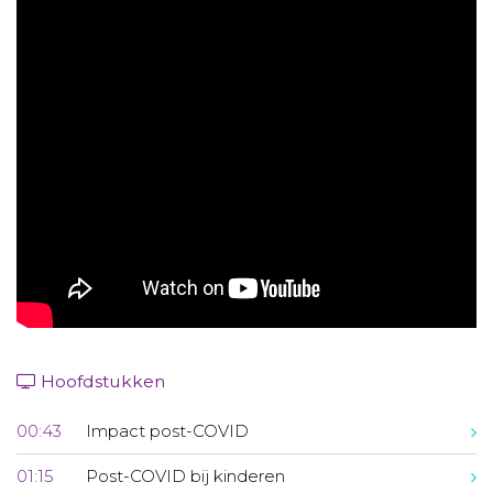
Aanmelden nieuwsbrief
Inloggen
Toegang leeromgeving
Hoofdstukken
00:43
Impact post-COVID
01:15
Post-COVID bij kinderen