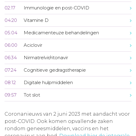
02:17
Immunologie en post-COVID
04:20
Vitamine D
05:04
Medicamenteuze behandelingen
06:00
Aciclovir
06:34
Nirmatrelvir/ritonavir
07:24
Cognitieve gedragstherapie
08:12
Digitale hulpmiddelen
09:57
Tot slot
Coronanieuws van 2 juni 2023 met aandacht voor
post-COVID. Ook komen opvallende zaken
rondom geneesmiddelen, vaccins en het
coronavirus aan bod.
Download hier de integrale