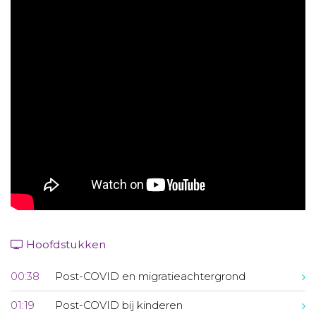
Aanmelden nieuwsbrief
Inloggen
Toegang leeromgeving
Hoofdstukken
00:38
Post-COVID en migratieachtergrond
01:19
Post-COVID bij kinderen