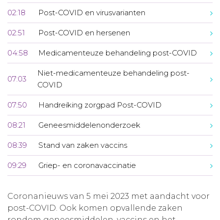
02:18
Post-COVID en virusvarianten
02:51
Post-COVID en hersenen
04:58
Medicamenteuze behandeling post-COVID
Niet-medicamenteuze behandeling post-
07:03
COVID
07:50
Handreiking zorgpad Post-COVID
08:21
Geneesmiddelenonderzoek
08:39
Stand van zaken vaccins
09:29
Griep- en coronavaccinatie
Coronanieuws van 5 mei 2023 met aandacht voor
post-COVID. Ook komen opvallende zaken
rondom geneesmiddelen, vaccins en het