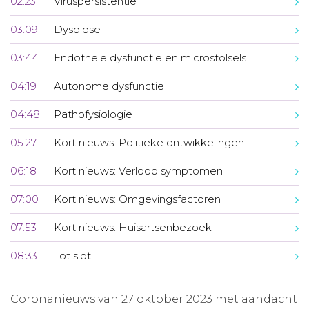
02:23
Viruspersistentie
03:09
Dysbiose
03:44
Endothele dysfunctie en microstolsels
04:19
Autonome dysfunctie
04:48
Pathofysiologie
05:27
Kort nieuws: Politieke ontwikkelingen
06:18
Kort nieuws: Verloop symptomen
07:00
Kort nieuws: Omgevingsfactoren
07:53
Kort nieuws: Huisartsenbezoek
08:33
Tot slot
Coronanieuws van 27 oktober 2023 met aandacht