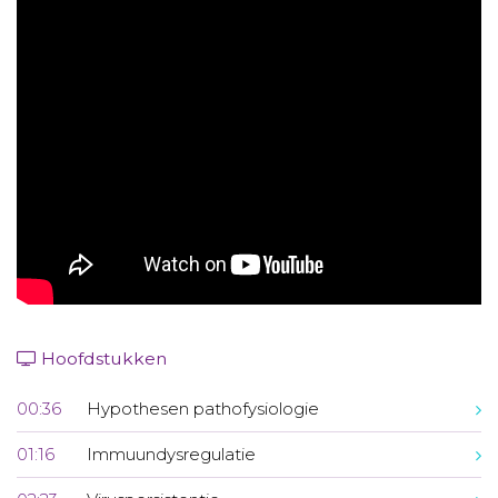
Aanmelden nieuwsbrief
Inloggen
Toegang leeromgeving
Hoofdstukken
00:36
Hypothesen pathofysiologie
01:16
Immuundysregulatie