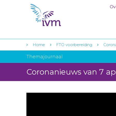
Ov
Home
FTO voorbereiding
Corona
Themajournaal
Coronanieuws van 7 apr