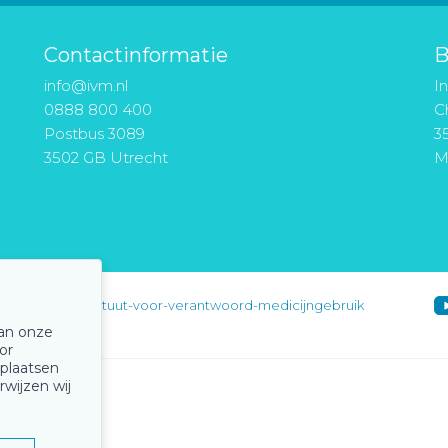
Contactinformatie
B
info@ivm.nl
I
0888 800 400
Ch
Postbus 3089
3
3502 GB Utrecht
M
instituut-voor-verantwoord-medicijngebruik
van onze
or
 plaatsen
rwijzen wij