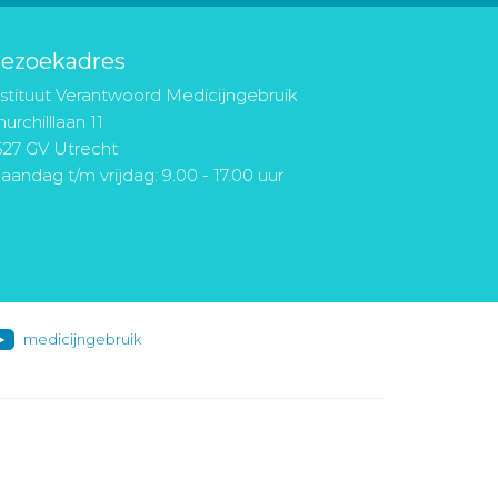
ezoekadres
nstituut Verantwoord Medicijngebruik
urchilllaan 11
527 GV Utrecht
aandag t/m vrijdag: 9.00 - 17.00 uur
medicijngebruik