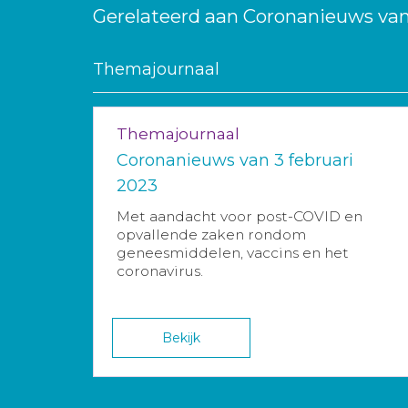
Gerelateerd aan Coronanieuws van 
Themajournaal
Themajournaal
Coronanieuws van 3 februari
2023
Met aandacht voor post-COVID en
opvallende zaken rondom
geneesmiddelen, vaccins en het
coronavirus.
Bekijk