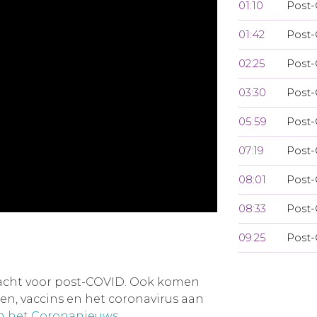
01:10
Post-
01:42
Post-
02:25
Post-
03:30
Post-
05:59
Post-
07:19
Post-
08:01
Post-
08:33
Post-
09:25
Post-
acht voor post-COVID. Ook komen
, vaccins en het coronavirus aan
an het Coronanieuws
.