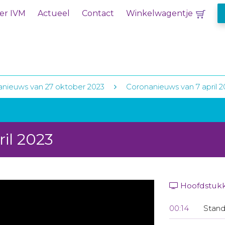
er IVM
Actueel
Contact
Winkelwagentje
nieuws van 27 oktober 2023
Coronanieuws van 7 april 2
il 2023
Hoofdstuk
00:14
Stand