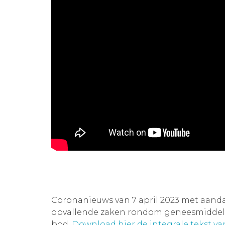
Coronanieuws van 7 april 2023 met aand
opvallende zaken rondom geneesmiddelen
bod.
Download hier de integrale tekst v