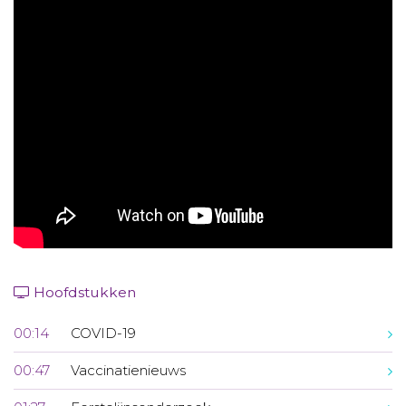
Aanmelden nieuwsbrief
Inloggen
Toegang leeromgeving
Hoofdstukken
00:14
COVID-19
00:47
Vaccinatienieuws