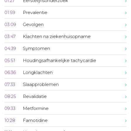
01:27
Eerstelijnsonderzoek
01:59
Prevalentie
03:09
Gevolgen
03:47
Klachten na ziekenhuisopname
04:39
Symptomen
05:51
Houdingsafhankelijke tachycardie
06:36
Longklachten
07:33
Slaapproblemen
08:25
Revalidatie
09:33
Metformine
10:28
Famotidine