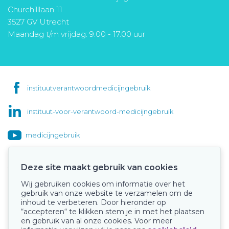
Churchilllaan 11
3527 GV Utrecht
Maandag t/m vrijdag: 9.00 - 17.00 uur
instituutverantwoordmedicijngebruik
instituut-voor-verantwoord-medicijngebruik
medicijngebruik
Deze site maakt gebruik van cookies
Wij gebruiken cookies om informatie over het
Onze keurmerken
gebruik van onze website te verzamelen om de
inhoud te verbeteren. Door hieronder op
“accepteren“ te klikken stem je in met het plaatsen
en gebruik van al onze cookies. Voor meer