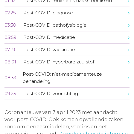
01:42
Post-COVID: reuk- en smaakstoornissen
02:25
Post-COVID: diagnose
03:30
Post-COVID: pathofysiologie
05:59
Post-COVID: medicatie
07:19
Post-COVID: vaccinatie
08:01
Post-COVID: hyperbare zuurstof
Post-COVID: niet-medicamenteuze
08:33
behandeling
09:25
Post-COVID: voorlichting
Coronanieuws van 7 april 2023 met aandacht
voor post-COVID. Ook komen opvallende zaken
rondom geneesmiddelen, vaccins en het
coronavirus aan bod.
Download hier de integrale