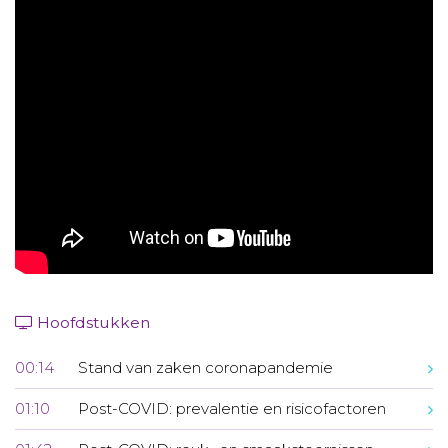
Aanmelden nieuwsbrief
Inloggen
Toegang leeromgeving
Hoofdstukken
00:14
Stand van zaken coronapandemie
01:10
Post-COVID: prevalentie en risicofactoren