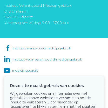
Instituut Verantwoord Medicijngebruik
Churchilllaan 11
3527 GV Utrecht
Maandag t/m vrijdag: 9.00 - 17.00 uur
instituutverantwoordmedicijngebruik
instituut-voor-verantwoord-medicijngebruik
medicijngebruik
Deze site maakt gebruik van cookies
Wij gebruiken cookies om informatie over het
Onze keurmerken
gebruik van onze website te verzamelen om de
inhoud te verbeteren. Door hieronder op
“accepteren“ te klikken stem je in met het plaatsen