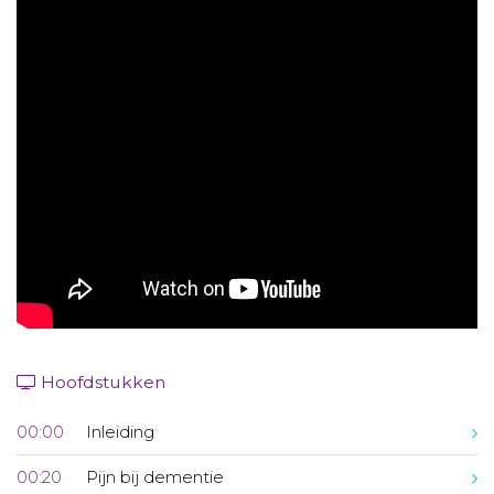
Aanmelden nieuwsbrief
Inloggen
Toegang leeromgeving
Hoofdstukken
00:00
Inleiding
00:20
Pijn bij dementie