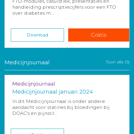
FTO-modules, casuïstiek, presentaties en
handleiding prescriptiecijfers voor een FTO
over diabetes m...
Gratis
Download
Medicijnjournaal
Toon alle (5)
Medicijnjournaal
Medicijnjournaal januari 2024
In dit Medicijnjournaal is onder andere
aandacht voor statines bij bloedingen bij
DOAC's en pijnstil...