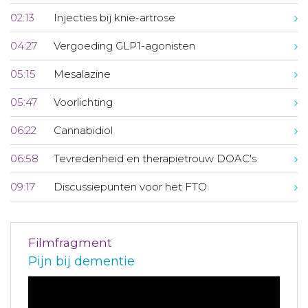
02:13
Injecties bij knie-artrose
04:27
Vergoeding GLP1-agonisten
05:15
Mesalazine
05:47
Voorlichting
06:22
Cannabidiol
06:58
Tevredenheid en therapietrouw DOAC's
09:17
Discussiepunten voor het FTO
Filmfragment
Pijn bij dementie