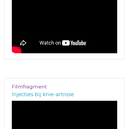
Filmfragment
Injecties bij knie-artrose