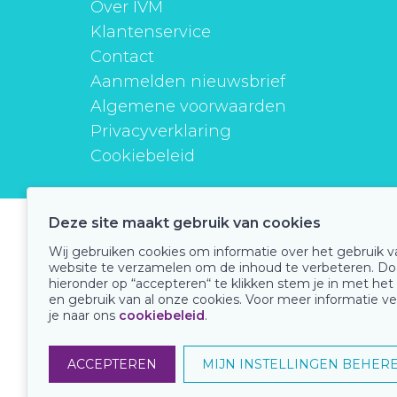
Over IVM
Klantenservice
Contact
Aanmelden nieuwsbrief
Algemene voorwaarden
Privacyverklaring
Cookiebeleid
Deze site maakt gebruik van cookies
instituutverantwoordmedicijngebruik
Wij gebruiken cookies om informatie over het gebruik 
website te verzamelen om de inhoud te verbeteren. Do
hieronder op “accepteren“ te klikken stem je in met het
en gebruik van al onze cookies. Voor meer informatie ve
Onze keurmerken
je naar ons
cookiebeleid
.
ACCEPTEREN
MIJN INSTELLINGEN BEHER