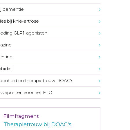
bij dementie
ies bij knie-artrose
eding GLP1-agonisten
azine
ichting
bidiol
denheid en therapietrouw DOAC's
ssiepunten voor het FTO
Filmfragment
Therapietrouw bij DOAC's