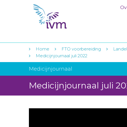
Ov
Home
FTO voorbereiding
Landeli
Medicijnjournaal juli 2022
Medicijnjournaal
Medicijnjournaal juli 2