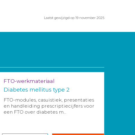
Laatst gewijzigd op 19 november 2025
FTO-werkmateriaal
Diabetes mellitus type 2
FTO-modules, casuïstiek, presentaties
en handleiding prescriptiecijfers voor
een FTO over diabetes m...