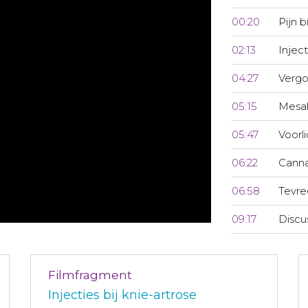
00:20
Pijn 
02:13
Inject
04:27
Vergo
05:15
Mesal
05:47
Voorl
06:22
Canna
06:58
Tevre
09:17
Discu
Filmfragment
Injecties bij knie-artrose