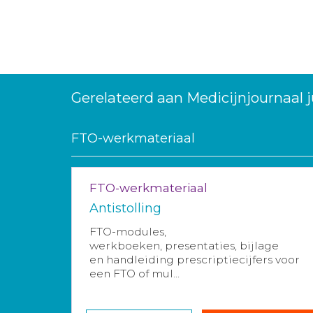
Gerelateerd aan Medicijnjournaal j
FTO-werkmateriaal
FTO-werkmateriaal
Antistolling
FTO-modules,
werkboeken, presentaties, bijlage
en handleiding prescriptiecijfers voor
een FTO of mul...