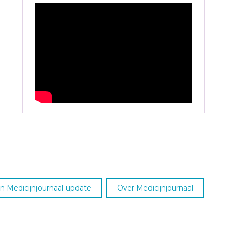
 Medicijnjournaal-update
Over Medicijnjournaal