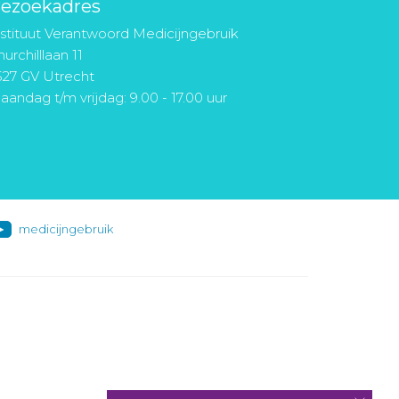
ezoekadres
nstituut Verantwoord Medicijngebruik
urchilllaan 11
527 GV Utrecht
aandag t/m vrijdag: 9.00 - 17.00 uur
medicijngebruik