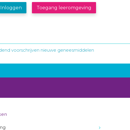
Inloggen
Toegang leeromgeving
udend voorschrijven nieuwe geneesmiddelen
ken
ing