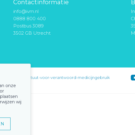
Contactinformatie
B
info@ivm.nl
I
0888 800 400
Ch
Postbus 3089
3
3502 GB Utrecht
M
instituut-voor-verantwoord-medicijngebruik
van onze
or
 plaatsen
rwijzen wij
EN