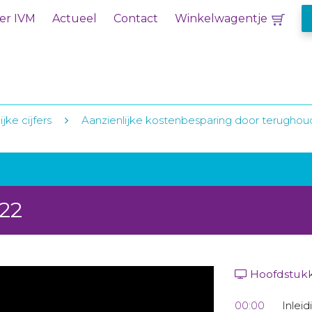
er IVM
Actueel
Contact
Winkelwagentje
jke cijfers
Aanzienlijke kostenbesparing door terugho
022
Hoofdstuk
00:00
Inleid