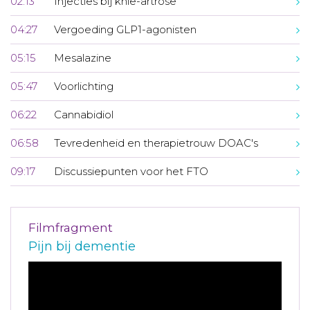
02:13
Injecties bij knie-artrose
04:27
Vergoeding GLP1-agonisten
05:15
Mesalazine
05:47
Voorlichting
06:22
Cannabidiol
06:58
Tevredenheid en therapietrouw DOAC's
09:17
Discussiepunten voor het FTO
Filmfragment
Pijn bij dementie