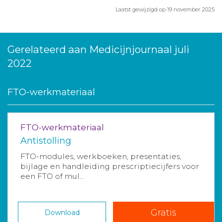
Laatst gewijzigd op 19 november 2025
Gerelateerd aan Medicijnjournaal juli
2022
FTO-werkmateriaal
FTO-werkmateriaal
Antistolling
FTO-modules, werkboeken, presentaties,
bijlage en handleiding prescriptiecijfers voor
een FTO of mul...
Gratis
Download