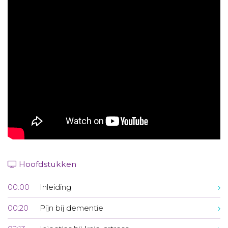
Aanmelden nieuwsbrief
Inloggen
Toegang leeromgeving
Hoofdstukken
00:00
Inleiding
00:20
Pijn bij dementie