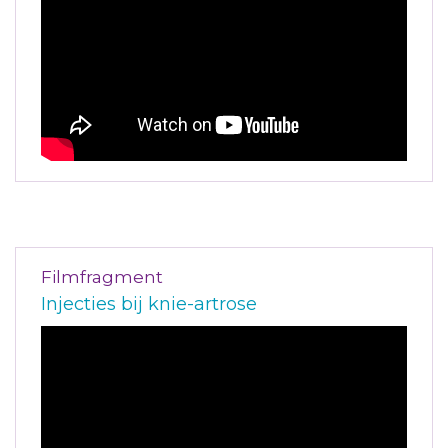
Filmfragment
Injecties bij knie-artrose