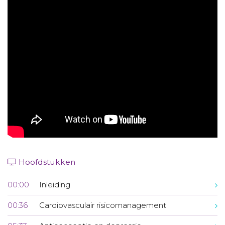
Aanmelden nieuwsbrief
Inloggen
Toegang leeromgeving
Hoofdstukken
00:00
Inleiding
00:36
Cardiovasculair risicomanagement