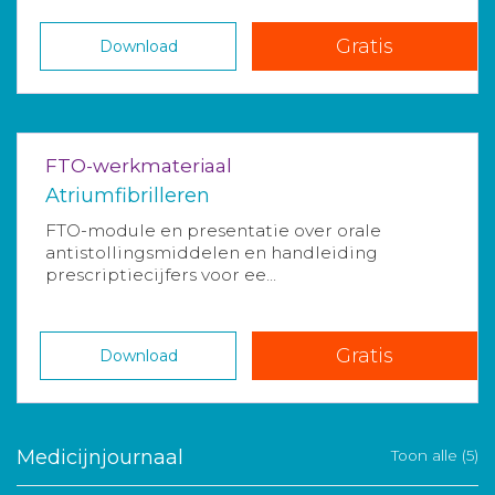
Gratis
Download
FTO-werkmateriaal
Atriumfibrilleren
FTO-module en presentatie over orale
antistollingsmiddelen en handleiding
prescriptiecijfers voor ee...
Gratis
Download
Medicijnjournaal
Toon alle (5)