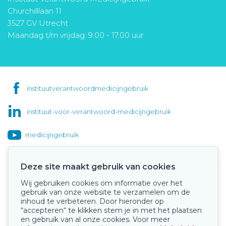
Churchilllaan 11
3527 GV Utrecht
Maandag t/m vrijdag: 9.00 - 17.00 uur
instituutverantwoordmedicijngebruik
instituut-voor-verantwoord-medicijngebruik
medicijngebruik
Deze site maakt gebruik van cookies
Wij gebruiken cookies om informatie over het
Onze keurmerken
gebruik van onze website te verzamelen om de
inhoud te verbeteren. Door hieronder op
“accepteren“ te klikken stem je in met het plaatsen
en gebruik van al onze cookies. Voor meer