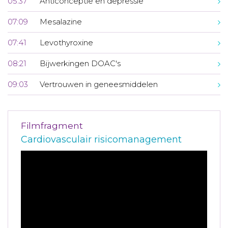
05:37
Anticonceptie en depressie
07:09
Mesalazine
07:41
Levothyroxine
08:21
Bijwerkingen DOAC's
09:03
Vertrouwen in geneesmiddelen
Filmfragment
Cardiovasculair risicomanagement