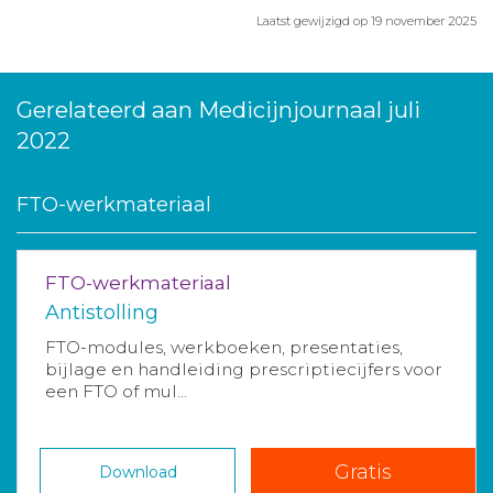
Laatst gewijzigd op 19 november 2025
Gerelateerd aan Medicijnjournaal juli
2022
FTO-werkmateriaal
FTO-werkmateriaal
Antistolling
FTO-modules, werkboeken, presentaties,
bijlage en handleiding prescriptiecijfers voor
een FTO of mul...
Gratis
Download