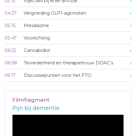
02:13
Injecties bij knie-artrose
04:27
Vergoeding GLP1-agonisten
05:15
Mesalazine
05:47
Voorlichting
06:22
Cannabidiol
06:58
Tevredenheid en therapietrouw DOAC's
09:17
Discussiepunten voor het FTO
Filmfragment
Pijn bij dementie