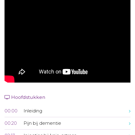
Aanmelden nieuwsbrief
Inloggen
Toegang leeromgeving
Hoofdstukken
00:00
Inleiding
00:20
Pijn bij dementie