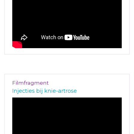
Filmfragment
Injecties bij knie-artrose