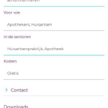
atriumfibrilleren
Aanmelden nieuwsbrief
Voor wie
Inloggen
Apothekers, Huisartsen
Toegang leeromgeving
In de sectoren
Huisartsenpraktijk, Apotheek
Kosten
Gratis
Contact
Downloads