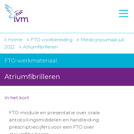
VMI
FTO voorbereiding
IVM-academie
Home
FTO voorbereiding
Medicijnjournaal juli
2022
Atriumfibrilleren
Zorginstellingen
FTO-werkmateriaal
Voorschrijfgedrag
Atriumfibrilleren
Projecten
Over IVM
In het kort
Actueel
FTO-module en presentatie over orale
Contact
antistollingsmiddelen en handleiding
prescriptiecijfers voor een FTO over
Winkelwagentje