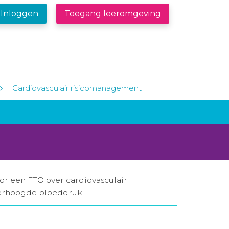
Inloggen
Toegang leeromgeving
Cardiovasculair risicomanagement
oor een FTO over cardiovasculair
erhoogde bloeddruk.