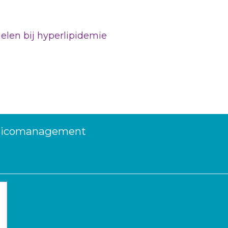
len bij hyperlipidemie
risicomanagement