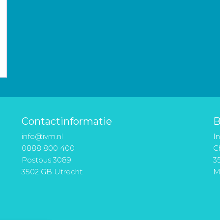
Contactinformatie
B
info@ivm.nl
I
0888 800 400
Ch
Postbus 3089
3
3502 GB Utrecht
M