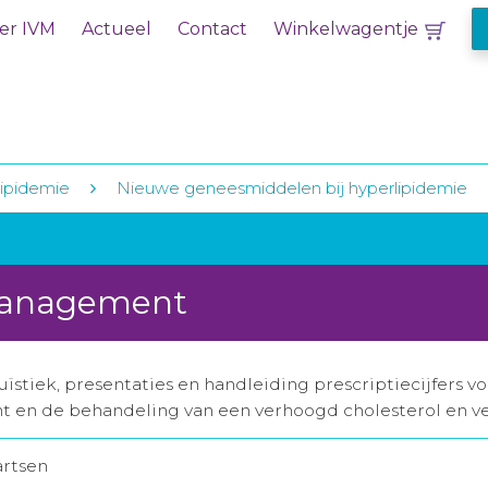
er IVM
Actueel
Contact
Winkelwagentje
ipidemie
Nieuwe geneesmiddelen bij hyperlipidemie
omanagement
ïstiek, presentaties en handleiding prescriptiecijfers v
 en de behandeling van een verhoogd cholesterol en v
artsen