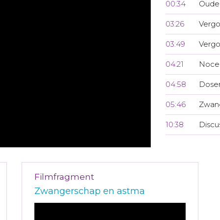
00:34
Ouder
03:26
Vergo
03:49
Verg
04:21
Noceb
04:58
Doser
05:46
Zwan
10:38
Discu
Filmfragment
Zwangerschap en astma