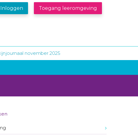
Inloggen
Toegang leeromgeving
ijnjournaal november 2025
ken
ing