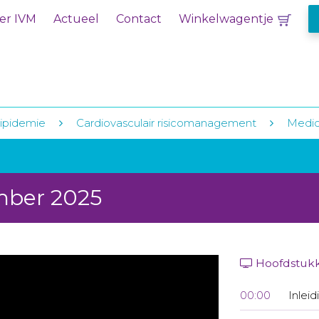
er IVM
Actueel
Contact
Winkelwagentje
ipidemie
Cardiovasculair risicomanagement
Medic
mber 2025
Hoofdstuk
00:00
Inleid