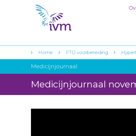
Ov
Home
FTO voorbereiding
Hyperl
Medicijnjournaal
Medicijnjournaal nove