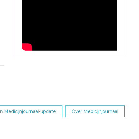
 Medicijnjournaal-update
Over Medicijnjournaal