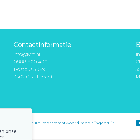
Contactinformatie
B
info@ivm.nl
I
0888 800 400
Ch
Postbus 3089
3
3502 GB Utrecht
M
instituut-voor-verantwoord-medicijngebruik
van onze
or