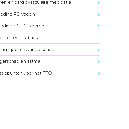
en en cardiovasculaire medicatie
eding RS-vaccin
oeding SGLT2-remmers
o-effect statines
ing tijdens zwangerschap
gerschap en astma
ssiepunten voor het FTO