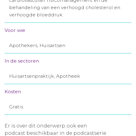
cardiovasculair risicomanagement en de
behandeling van een verhoogd cholesterol en
Aanmelden nieuwsbrief
verhoogde bloeddruk.
Inloggen
Voor wie
Toegang leeromgeving
Apothekers, Huisartsen
In de sectoren
Huisartsenpraktijk, Apotheek
Kosten
Gratis
Er is over dit onderwerp ook een
podcast beschikbaar in de podcastserie