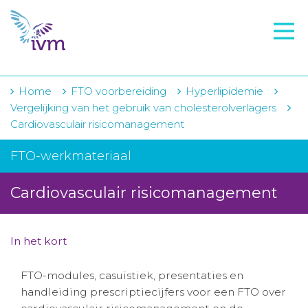
VMI
FTO voorbereiding
IVM-academie
Home
FTO voorbereiding
Hyperlipidemie
Vergelijking van het gebruik van cholesterolverlagers
Zorginstellingen
Cardiovasculair risicomanagement
Voorschrijfgedrag
FTO-werkmateriaal
Projecten
Cardiovasculair risicomanagement
Over IVM
Actueel
In het kort
Contact
FTO-modules, casuïstiek, presentaties en
handleiding prescriptiecijfers voor een FTO over
Winkelwagentje