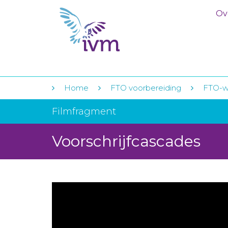
Ov
Home
FTO voorbereiding
FTO-w
Filmfragment
Voorschrijfcascades