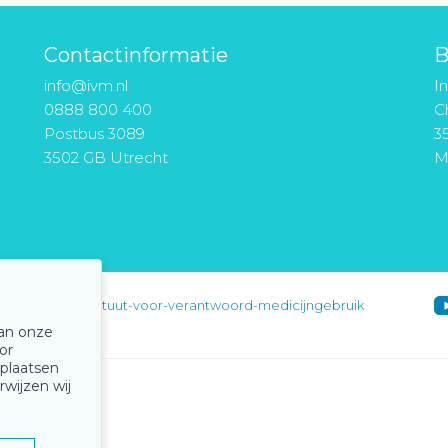
Contactinformatie
B
info@ivm.nl
I
0888 800 400
Ch
Postbus 3089
3
3502 GB Utrecht
M
instituut-voor-verantwoord-medicijngebruik
van onze
or
 plaatsen
rwijzen wij