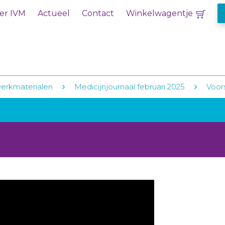
er IVM
Actueel
Contact
Winkelwagentje
erkmaterialen
Medicijnjournaal februari 2025
Voor