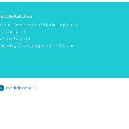
ezoekadres
nstituut Verantwoord Medicijngebruik
urchilllaan 11
527 GV Utrecht
aandag t/m vrijdag: 9.00 - 17.00 uur
medicijngebruik