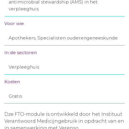
antimicrobial stewardship (AMS) in het
Aanmelden nieuwsbrief
verpleeghuis
Voor wie
Inloggen
Apothekers, Specialisten ouderengeneeskunde
Toegang leeromgeving
In de sectoren
Verpleeghuis
Kosten
Gratis
Dze FTO-module is ontwikkeld door het Instituut
Verantwoord Medicijngebruik in opdracht van en
in samenwerking met Verenso.