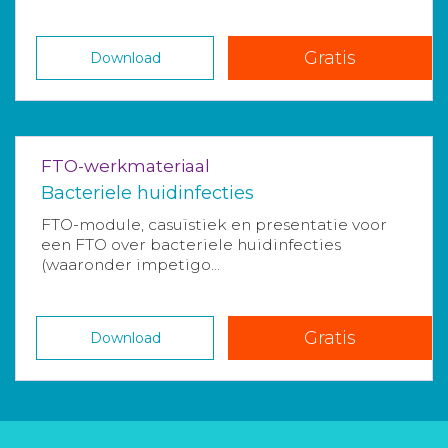
Gratis
Download
FTO-werkmateriaal
Bacteriele huidinfecties
FTO-module, casuïstiek en presentatie voor
een FTO over bacteriele huidinfecties
(waaronder impetigo...
Gratis
Download