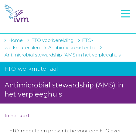
VMI
FTO voorbereiding
IVM-academie
Home
FTO voorbereiding
FTO-
werkmaterialen
Antibioticaresistentie
Zorginstellingen
Antimicrobial stewardship (AMS) in het verpleeghuis
Voorschrijfgedrag
FTO-werkmateriaal
Projecten
Antimicrobial stewardship (AMS) in
Over IVM
het verpleeghuis
Actueel
In het kort
Contact
FTO-module en presentatie voor een FTO over
Winkelwagentje