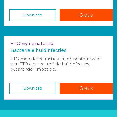
Gratis
Download
FTO-werkmateriaal
Bacteriele huidinfecties
FTO-module, casuïstiek en presentatie voor
een FTO over bacteriele huidinfecties
(waaronder impetigo...
Gratis
Download