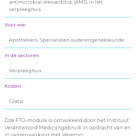
antimicrobial stewardship (AMS) in het
Aanmelden nieuwsbrief
verpleeghuis
Voor wie
Inloggen
Apothekers, Specialisten ouderengeneeskunde
Toegang leeromgeving
In de sectoren
Verpleeghuis
Kosten
Gratis
Dze FTO-module is ontwikkeld door het Instituut
Verantwoord Medicijngebruik in opdracht van en
in samenwerking met Verenso.