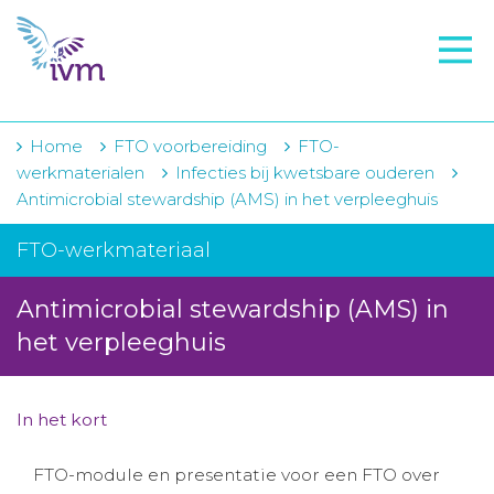
VMI
FTO voorbereiding
IVM-academie
Home
FTO voorbereiding
FTO-
werkmaterialen
Infecties bij kwetsbare ouderen
Zorginstellingen
Antimicrobial stewardship (AMS) in het verpleeghuis
Voorschrijfgedrag
FTO-werkmateriaal
Projecten
Antimicrobial stewardship (AMS) in
Over IVM
het verpleeghuis
Actueel
In het kort
Contact
FTO-module en presentatie voor een FTO over
Winkelwagentje