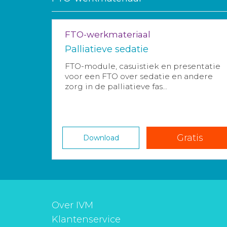
FTO-werkmateriaal
Palliatieve sedatie
FTO-module, casuïstiek en presentatie
voor een FTO over sedatie en andere
zorg in de palliatieve fas...
Gratis
Download
Over IVM
Klantenservice