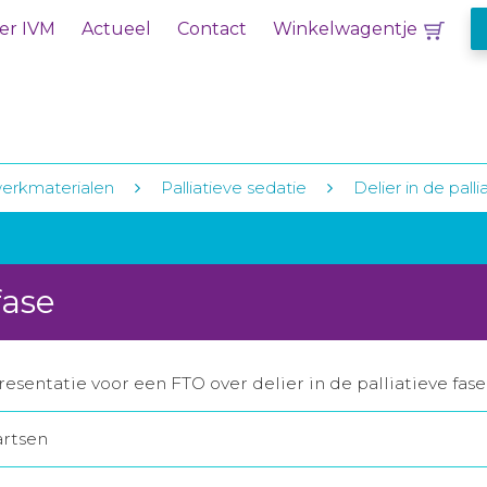
er IVM
Actueel
Contact
Winkelwagentje
erkmaterialen
Palliatieve sedatie
Delier in de palli
fase
sentatie voor een FTO over delier in de palliatieve fase
artsen