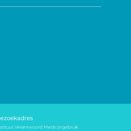
ezoekadres
nstituut Verantwoord Medicijngebruik