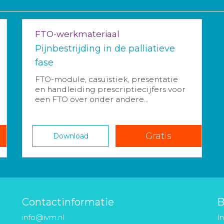
FTO-werkmateriaal
Pijnbestrijding in de palliatieve
fase
FTO-module, casuïstiek, presentatie
en handleiding prescriptiecijfers voor
een FTO over onder andere...
Gratis
Download
Contactinformatie
B
info@ivm.nl
I