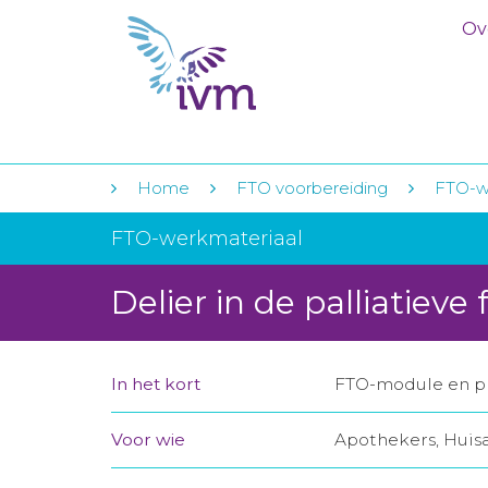
Ov
Home
FTO voorbereiding
FTO-w
FTO-werkmateriaal
Delier in de palliatieve 
In het kort
FTO-module en pre
Voor wie
Apothekers, Huis