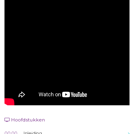
Aanmelden nieuwsbrief
Inloggen
Toegang leeromgeving
Hoofdstukken
00:00
Inleiding