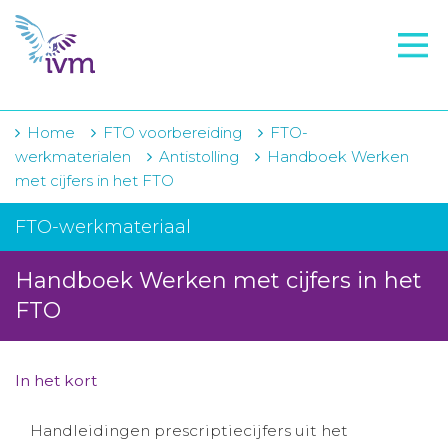
VMI
FTO voorbereiding
IVM-academie
Home
FTO voorbereiding
FTO-
werkmaterialen
Antistolling
Handboek Werken
Zorginstellingen
met cijfers in het FTO
Voorschrijfgedrag
FTO-werkmateriaal
Projecten
Handboek Werken met cijfers in het
Over IVM
FTO
Actueel
In het kort
Contact
Handleidingen prescriptiecijfers uit het
Winkelwagentje