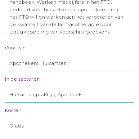
handboek 'Werken met cijfers in het FTO',
Aanmelden nieuwsbrief
bedoeld voor huisartsen en apothekers die in
het FTO willen werken aan het verbeteren van
de kwaliteit van de farmacotherapie door
Inloggen
terugkoppeling van voorschrijfgegevens
Toegang leeromgeving
Voor wie
Apothekers, Huisartsen
In de sectoren
Huisartsenpraktijk, Apotheek
Kosten
Gratis