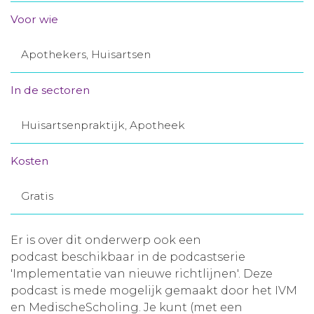
Aanmelden nieuwsbrief
Voor wie
Apothekers, Huisartsen
Inloggen
In de sectoren
Toegang leeromgeving
Huisartsenpraktijk, Apotheek
Kosten
Gratis
Er is over dit onderwerp ook een
podcast beschikbaar in de podcastserie
'Implementatie van nieuwe richtlijnen'. Deze
podcast is mede mogelijk gemaakt door het IVM
en MedischeScholing. Je kunt (met een