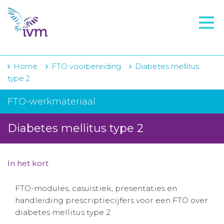
VMI
FTO voorbereiding
IVM-academie
Home
FTO voorbereiding
Diabetes mellitus
type 2
Zorginstellingen
FTO-werkmateriaal
Voorschrijfgedrag
Diabetes mellitus type 2
Projecten
Over IVM
In het kort
Actueel
FTO-modules, casuïstiek, presentaties en
Contact
handleiding prescriptiecijfers voor een FTO over
diabetes mellitus type 2
Winkelwagentje