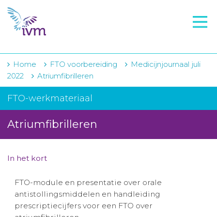
VMI
FTO voorbereiding
IVM-academie
Home
FTO voorbereiding
Medicijnjournaal juli
2022
Atriumfibrilleren
Zorginstellingen
FTO-werkmateriaal
Voorschrijfgedrag
Atriumfibrilleren
Projecten
Over IVM
In het kort
Actueel
FTO-module en presentatie over orale
Contact
antistollingsmiddelen en handleiding
prescriptiecijfers voor een FTO over
Winkelwagentje