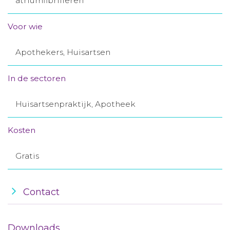
atriumfibrilleren
Aanmelden nieuwsbrief
Voor wie
Inloggen
Apothekers, Huisartsen
Toegang leeromgeving
In de sectoren
Huisartsenpraktijk, Apotheek
Kosten
Gratis
Contact
Downloads