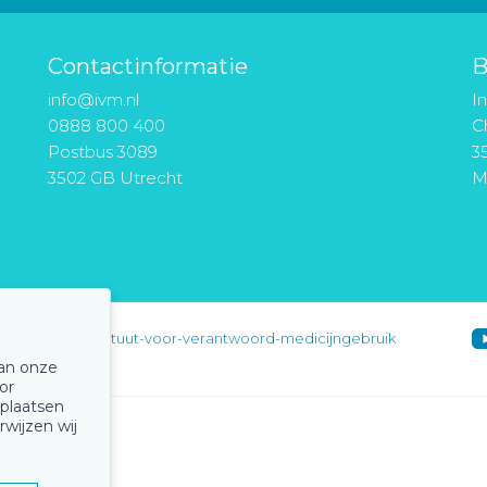
Contactinformatie
B
info@ivm.nl
I
0888 800 400
Ch
Postbus 3089
3
3502 GB Utrecht
M
instituut-voor-verantwoord-medicijngebruik
van onze
or
 plaatsen
rwijzen wij