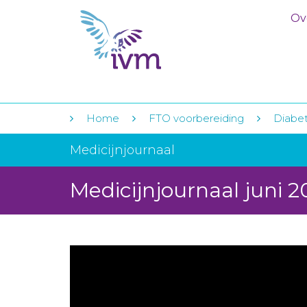
Ov
Home
FTO voorbereiding
Diabet
Medicijnjournaal
Medicijnjournaal juni 2