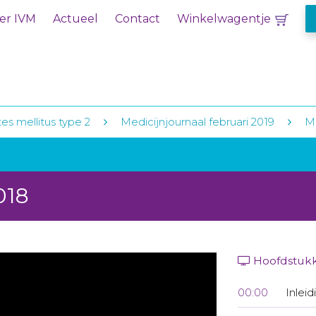
er IVM
Actueel
Contact
Winkelwagentje
es mellitus type 2
Medicijnjournaal februari 2019
Me
018
Hoofdstuk
00:00
Inleid