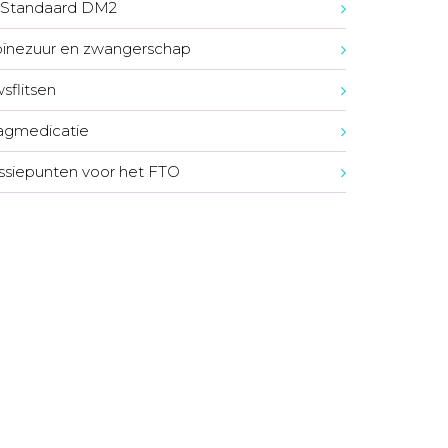
Standaard DM2
oïnezuur en zwangerschap
sflitsen
agmedicatie
ssiepunten voor het FTO