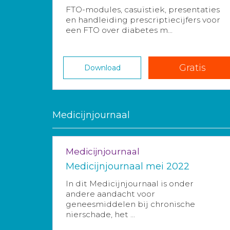
FTO-modules, casuïstiek, presentaties
en handleiding prescriptiecijfers voor
een FTO over diabetes m...
Gratis
Download
Medicijnjournaal
Medicijnjournaal
Medicijnjournaal mei 2022
In dit Medicijnjournaal is onder
andere aandacht voor
geneesmiddelen bij chronische
nierschade, het ...