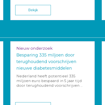
Bekijk
Nieuw onderzoek
Besparing 335 miljoen door
terughoudend voorschrijven
nieuwe diabetesmiddelen
Nederland heeft potentieel 335
miljoen euro bespaard in 5 jaar tijd
door terughoudend voorschrijven ...