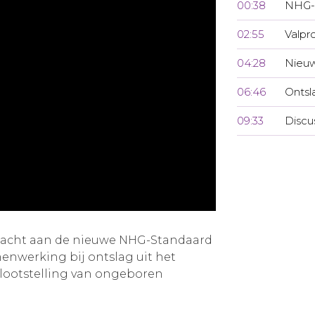
00:38
NHG-
02:55
Valpr
04:28
Nieuw
06:46
Ontsl
09:33
Discu
ndacht aan de nieuwe NHG-Standaard
menwerking bij ontslag uit het
lootstelling van ongeboren
.