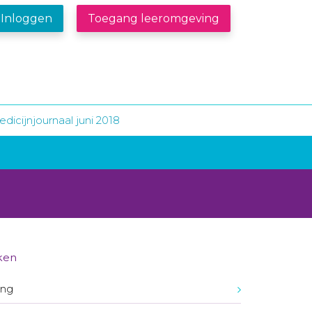
Inloggen
Toegang leeromgeving
dicijnjournaal juni 2018
ken
ing