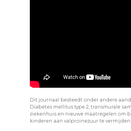
Dit journaal besteedt onder andere aa
Diabetes mellitus type 2, transmurale sa
ziekenhuis en nieuwe maatregelen om b
kinderen aan valproïnezuur te vermijden